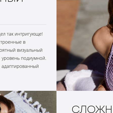
ел так интригующе!
строенные в
роятный визуальный
а уровень подиумной.
, адаптированный
СЛОЖН