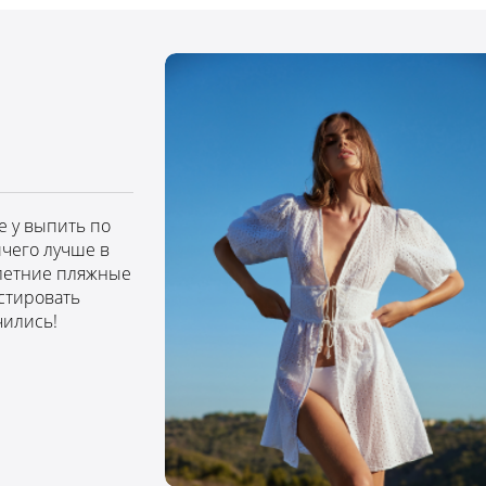
е у выпить по
ичего лучше в
летние пляжные
стировать
чились!