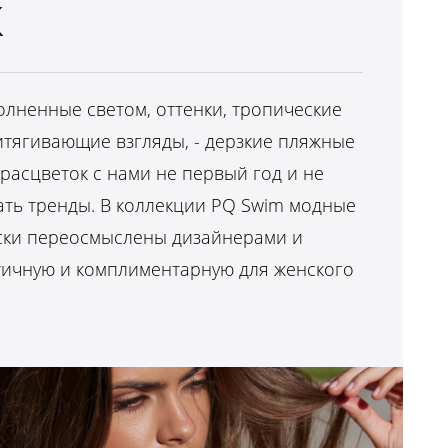
К
олненные светом, оттенки, тропические
итягивающие взгляды, - дерзкие пляжные
расцветок с нами не первый год и не
ть тренды. В коллекции PQ Swim модные
ски переосмыслены дизайнерами и
тичную и комплиментарную для женского