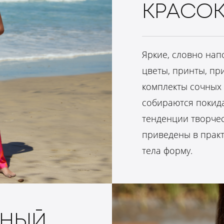
КРАСО
Яркие, словно нап
цветы, принты, пр
комплекты сочных 
собираются покида
тенденции творче
приведены в прак
тела форму.
ЬНЫЙ