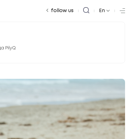
|
|
|
follow us
En
а PilyQ