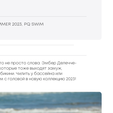
MER 2023, PQ SWIM
о не просто слова. Эмбер Делечче-
 которые тоже выходят замуж,
бикини. Чилить у бассейна или
 с головой в новую коллекцию 2023!