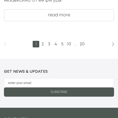
независимо от её фигуры.
read more
1
2
3
4
5
10
...
20
GET NEWS & UPDATES
SUBSCRIBE