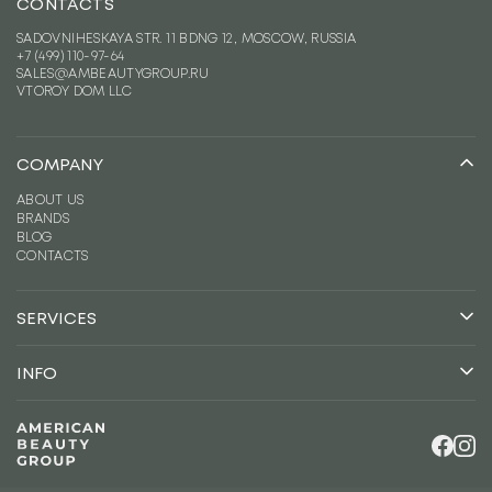
CONTACTS
SADOVNIHESKAYA STR. 11 BDNG 12, MOSCOW, RUSSIA
+7 (499) 110-97-64
SALES@AMBEAUTYGROUP.RU
VTOROY DOM LLC
COMPANY
ABOUT US
BRANDS
BLOG
CONTACTS
SERVICES
CONSULTING
DISTRIBUTION
INFO
LOGISTICS
TERMS OF COOPERATION
MARKETING
CAREERS
LEGAL INFORMATION
FOR BRANDS