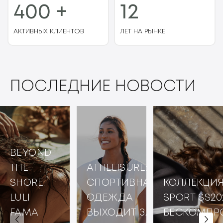
400 +
12
АКТИВНЫХ КЛИЕНТОВ
ЛЕТ НА РЫНКЕ
ПОСЛЕДНИЕ НОВОСТИ
BEYOND
THE
ATHLEISURE:
SHORE:
СПОРТИВНАЯ
КОЛЛЕКЦИЯ
LULI
ОДЕЖДА
SPORT SS20
FAMA
ВЫХОДИТ ЗА
БЕСКОМПР