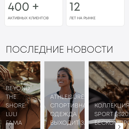
400 +
12
АКТИВНЫХ КЛИЕНТОВ
ЛЕТ НА РЫНКЕ
ПОСЛЕДНИЕ НОВОСТИ
BEYOND
THE
ATHLEISURE:
SHORE:
СПОРТИВНАЯ
КОЛЛЕКЦИЯ
LULI
ОДЕЖДА
SPORT SS20
FAMA
ВЫХОДИТ ЗА
БЕСКОМПР