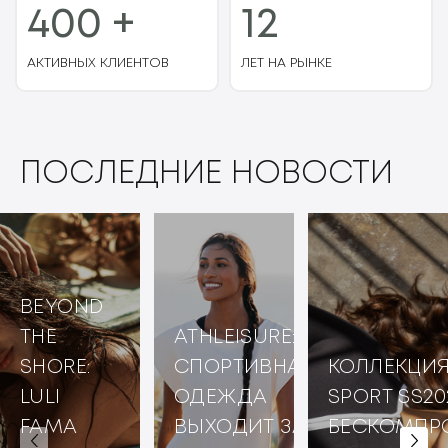
400 +
12
АКТИВНЫХ КЛИЕНТОВ
ЛЕТ НА РЫНКЕ
ПОСЛЕДНИЕ НОВОСТИ
BEYOND
THE
ATHLEISURE:
SHORE:
СПОРТИВНАЯ
КОЛЛЕКЦИЯ
LULI
ОДЕЖДА
SPORT SS20
FAMA
ВЫХОДИТ ЗА
БЕСКОМПР